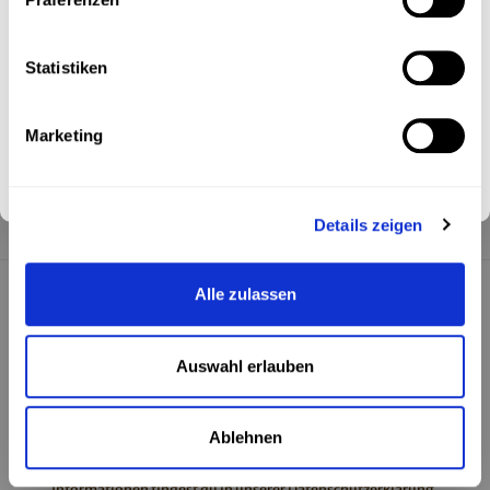
Phil & Rob
Statistiken
Ich stimme dem Erhalt des Newsletters zu. Weitere
Share this article:
Informationen findest du in unserer
Datenschutzerklärung
.
Marketing
Abonnieren
Details zeigen
Alle zulassen
Newsletter
Keine Aktionen und Produktneuheiten mehr verpassen. Jetzt
Auswahl erlauben
anmelden und exklusiven 10% Willkommensrabatt sichern!
Ablehnen
Ich stimme dem Erhalt des Newsletters zu. Weitere
Informationen findest du in unserer
Datenschutzerklärung
.