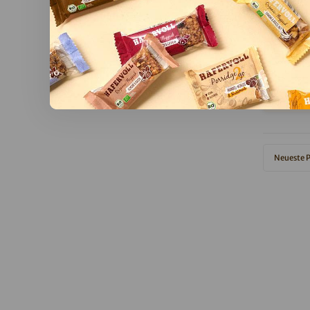
Hinwei
Z
Has
Po
Neueste 