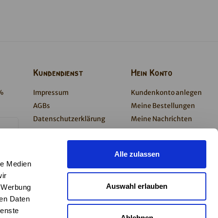
Kundendienst
Mein Konto
0%
Impressum
Kundenkonto anlegen
AGBs
Meine Bestellungen
Datenschutzerklärung
Meine Nachrichten
Barrierefreiheitserklärung
(Tickets)
Zahlung & Versand
Mein Wunschzettel
Alle zulassen
Kontakt
le Medien
Newsletter
ir
Presse
Auswahl erlauben
, Werbung
Widerruf
ren Daten
ienste
Ablehnen