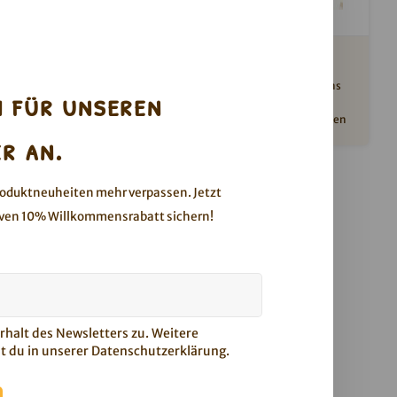
xbox
Mandel-Kokos Porridge2go
 Sorten
Hinweis: Dieses Produkt ist mindestens
h für unseren
en Mixbox -
haltbar bis zum 01.10.2026
iziert.
Feines Mandelmus vereint mit knackigen
r an.
Mandelstückchen und krossen
Kokosnusschips
roduktneuheiten mehr verpassen. Jetzt
ven 10% Willkommensrabatt sichern!
halt des Newsletters zu. Weitere
t du in unserer
Datenschutzerklärung
.