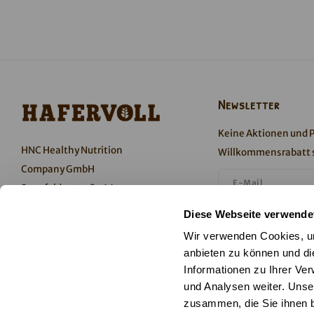
Newsletter
Keine Aktionen und 
HNC Healthy Nutrition
Willkommensrabatt s
Company GmbH
Senefelderstraße 44
51469 Bergisch Gladbach
Ich stimme dem Er
Diese Webseite verwende
Deutschland
Datenschutzerkläru
Wir verwenden Cookies, um
anbieten zu können und di
Abonnieren
Informationen zu Ihrer Ve
und Analysen weiter. Unse
T +49 2202 105-300
zusammen, die Sie ihnen b
Folge uns
info@hafervoll.de