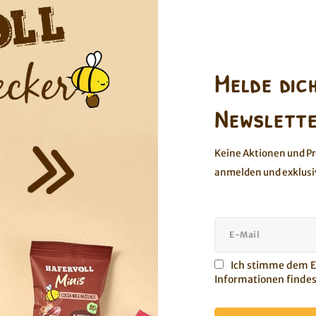
nberry & Cocoa Nib - 18er Box
13er Porridge2go Mi
s auch was mit Schoki?“ Natürlich!
Entdecke alle 3 leckeren
Melde dic
en veganen Flapjack Cranberry &
Porridge2go in der praktisch
Cocoa Nib.
glutenfrei und bio-zertif
Newslette
Keine Aktionen und P
anmelden und exklusi
Ich stimme dem Er
Informationen findes