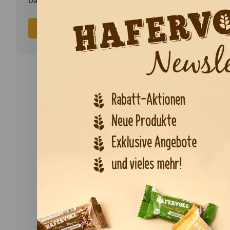
Datenschutzerklärung
.
Abonnieren
Cra
„Gibt’
Unser