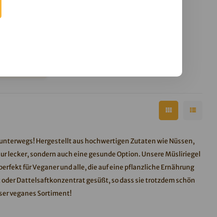
go
 mindestens
.2026
rdnüssen! Der
nterwegs.
r unterwegs! Hergestellt aus hochwertigen Zutaten wie Nüssen,
nur lecker, sondern auch eine gesunde Option. Unsere Müsliriegel
perfekt für Veganer und alle, die auf eine pflanzliche Ernährung
t oder Dattelsaftkonzentrat gesüßt, so dass sie trotzdem schön
nser veganes Sortiment!