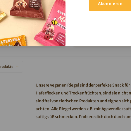
Abonnieren
Haselnuss Porridge2go
Erdnuss Porridge2
s: Dieses Produkt ist mindestens
Hinweis: Dieses Produkt ist
haltbar bis zum 15.10.2026
haltbar bis zum 01.10
artes Nussmus und knackige
Knackig, saftig und voll mit E
elnussstückchen lassen deine
perfekte Hafersnack für u
rridge-Träume wahr werden.
Produkte
Unsere veganen Riegel sind der perfekte Snack fü
Haferflocken und Trockenfrüchten, sind sie nicht 
sind frei von tierischen Produkten und eignen sich 
achten. Alle Riegel werden z.B. mit Agavendicksaf
saftig süß schmecken. Probiere dich doch durch u