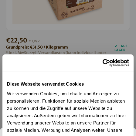
€22,50
UVP
*
AUF
Grundpreis: €31,50 / Kilogramm
LAGER
* Inkl. MwSt. zzgl.
Versandkosten (kann individuell unter
Versandkostenrechner kalkuliert werden)
2 BIS 5 WERKTAGE
Hinweis: Dieses Produkt ist mindestens haltbar bis zum 15.10.2026
Diese Webseite verwendet Cookies
Zartes Nussmus und knackige Haselnussstückchen lassen deine
Wir verwenden Cookies, um Inhalte und Anzeigen zu
Porridge-Träume wahr werden.
Lesen Sie mehr
personalisieren, Funktionen für soziale Medien anbieten
zu können und die Zugriffe auf unsere Website zu
Zum Warenkorb hinzufügen
analysieren. Außerdem geben wir Informationen zu Ihrer
Verwendung unserer Website an unsere Partner für
TEILEN:
soziale Medien, Werbung und Analysen weiter. Unsere