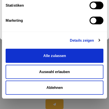
Produktbeschreibung
Statistiken
Ich stimme dem Erhalt des Newsletters zu. Weitere
Informationen findest du in unserer
Datenschutzerklärung
.
Hafervolle Ergänzung
Marketing
Abonnieren
Details zeigen
Newsletter
Alle zulassen
Keine Aktionen und Produktneuheiten mehr verpassen. Jetzt
anmelden und exklusiven 10% Willkommensrabatt sichern!
Auswahl erlauben
Ablehnen
Ich stimme dem Erhalt des Newsletters zu. Weitere
Informationen findest du in unserer
Datenschutzerklärung
.