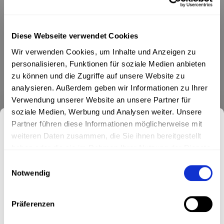
Diese Webseite verwendet Cookies
Wir verwenden Cookies, um Inhalte und Anzeigen zu
personalisieren, Funktionen für soziale Medien anbieten
€34,00
UVP
*
zu können und die Zugriffe auf unsere Website zu
AUF
Grundpreis: €31,48 / Kilogramm
LAGER
* Inkl. MwSt. zzgl.
Versandkosten (kann individuell unter
analysieren. Außerdem geben wir Informationen zu Ihrer
Versandkostenrechner kalkuliert werden)
Verwendung unserer Website an unsere Partner für
2 BIS 5 WERKTAGE
soziale Medien, Werbung und Analysen weiter. Unsere
Partner führen diese Informationen möglicherweise mit
Schocoholics aufgepasst: Bio-Riegel mit Haselnüssen,
Melde dich für unseren
weiteren Daten zusammen, die Sie ihnen bereitgestellt
Kakaobohnen und Kakao.
Lesen Sie mehr
haben oder die sie im Rahmen Ihrer Nutzung der Dienste
Newsletter an.
gesammelt haben.
Einwilligungsauswahl
Zum Warenkorb hinzufügen
Notwendig
Keine Aktionen und Produktneuheiten mehr verpassen. Jetzt
anmelden und exklusiven 10% Willkommensrabatt sichern!
TEILEN:
Präferenzen