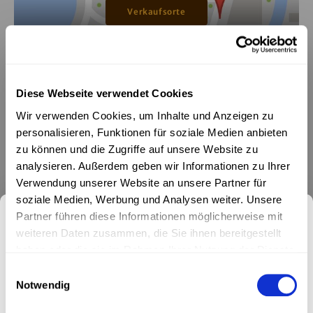
Verkaufsorte
Diese Webseite verwendet Cookies
Wir verwenden Cookies, um Inhalte und Anzeigen zu
personalisieren, Funktionen für soziale Medien anbieten
zu können und die Zugriffe auf unsere Website zu
Für Business Bienen
analysieren. Außerdem geben wir Informationen zu Ihrer
Verwendung unserer Website an unsere Partner für
soziale Medien, Werbung und Analysen weiter. Unsere
Partner führen diese Informationen möglicherweise mit
Melde dich für unseren
weiteren Daten zusammen, die Sie ihnen bereitgestellt
haben oder die sie im Rahmen Ihrer Nutzung der Dienste
Newsletter an.
gesammelt haben.
Einwilligungsauswahl
Notwendig
Keine Aktionen und Produktneuheiten mehr verpassen. Jetzt
anmelden und exklusiven 10% Willkommensrabatt sichern!