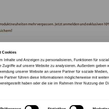
Produktneuheiten mehr verpassen. Jetzt anmelden und exklusiven 1
ichern!
halt des Newsletters zu. Weitere Informationen findest du in unserer
t Cookies
ng
.
 Inhalte und Anzeigen zu personalisieren, Funktionen für sozia
e Zugriffe auf unsere Website zu analysieren. Außerdem geben w
rwendung unserer Website an unsere Partner für soziale Medien
re Partner führen diese Informationen möglicherweise mit weite
ereitgestellt haben oder die sie im Rahmen Ihrer Nutzung der D
Präferenzen
Statistiken
Marketin