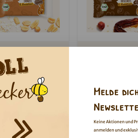
Erdnuss Porridge2go
Haselnuss Porridge
s: Dieses Produkt ist mindestens
Hinweis: Dieses Produkt ist
haltbar bis zum 01.10.2026
haltbar bis zum 15.10
 saftig und voll mit Erdnüssen! Der
Zartes Nussmus und kn
ekte Hafersnack für unterwegs.
Haselnussstückchen lass
Porridge-Träume wahr 
Melde dic
Newslette
Keine Aktionen und P
anmelden und exklusi