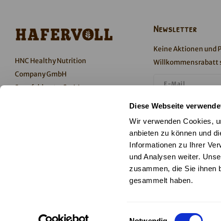
Newsletter
Keine Aktionen und 
HNC Healthy Nutrition
Willkommensrabatt s
Company GmbH
Senefelderstraße 44
51469 Bergisch Gladbach
Ich stimme dem Er
Diese Webseite verwende
Deutschland
Datenschutzerkläru
Wir verwenden Cookies, um
anbieten zu können und di
Abonnieren
Informationen zu Ihrer Ve
und Analysen weiter. Unse
T +49 2202 105-300
zusammen, die Sie ihnen b
Folge uns
info@hafervoll.de
gesammelt haben.
Einwilligungsauswahl
Notwendig