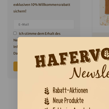
exklusiven 10% Willkommensrabatt
sichern!
Ich stimme dem Erhalt des
Newsletters zu. Weitere
Hinwei
Informationen finden Sie in unserer
Datenschutzerklärung
.
Knackig,
perf
Abonnieren