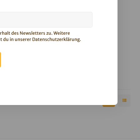
halt des Newsletters zu. Weitere
t du in unserer
Datenschutzerklärung
.
8er Box
onibs und
n die Herzen
 schlagen.