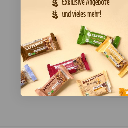
R
Hol' Di
Hafe
Am meist