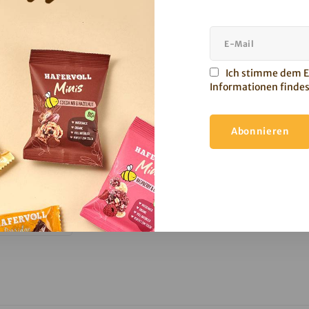
Ich stimme dem Er
Informationen findes
aspberry & Banana - 8er Box
Cocoa Nib & Hazelnut - 
r die Minis Raspberry & Banana mit
Die Minis mit Hafer, Kaka
Abonnieren
r, getrockneten Himbeeren und
gerösteten Haselnüssen lasse
Banane - fruchtig und
alle Snacking-Lover höher
geschmacksintensiv.
en angesehen