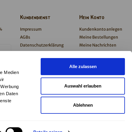
Kundendienst
Mein Konto
0%
Impressum
Kundenkonto anlegen
AGBs
Meine Bestellungen
Datenschutzerklärung
Meine Nachrichten
Barrierefreiheitserklärung
(Tickets)
Zahlung & Versand
Mein Wunschzettel
Alle zulassen
Kontakt
le Medien
Newsletter
ir
Presse
Auswahl erlauben
, Werbung
Widerruf
ren Daten
ienste
Ablehnen
g