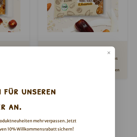
2go
Mandel-Kokos Porridge2go
 mindestens
Hinweis: Dieses Produkt ist mindestens
.2026
haltbar bis zum 01.10.2026
ackige
Feines Mandelmus vereint mit knackigen
en deine
Mandelstückchen und krossen
werden.
Kokosnusschips
h für unseren
r an.
roduktneuheiten mehr verpassen. Jetzt
ven 10% Willkommensrabatt sichern!