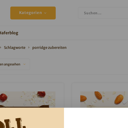
Kategorien
Haferblog
Schlagworte
porridge zubereiten
en angesehen