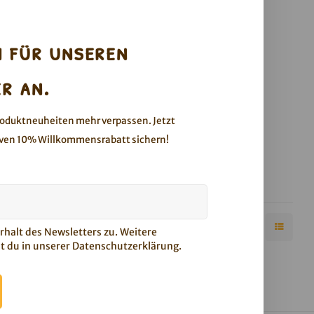
h für unseren
r an.
ge2go
roduktneuheiten mehr verpassen. Jetzt
 mindestens
ven 10% Willkommensrabatt sichern!
.2026
it knackigen
rossen
halt des Newsletters zu. Weitere
t du in unserer
Datenschutzerklärung
.