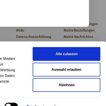
Kundendienst
Mein Konto
0%
Impressum
Kundenkonto anlegen
AGBs
Meine Bestellungen
Datenschutzerklärung
Meine Nachrichten
Barrierefreiheitserklärung
(Tickets)
Zahlung & Versand
Mein Wunschzettel
Alle zulassen
Kontakt
le Medien
Newsletter
ir
Presse
Auswahl erlauben
, Werbung
Widerruf
ren Daten
ienste
Ablehnen