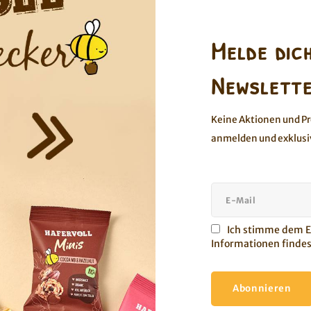
Melde dic
Newslette
Haselnuss Porridge2go
Mandel-Kokos Porrid
Keine Aktionen und P
s: Dieses Produkt ist mindestens
Hinweis: Dieses Produkt ist
anmelden und exklusi
haltbar bis zum 15.10.2026
haltbar bis zum 01.10
artes Nussmus und knackige
Feines Mandelmus vereint m
elnussstückchen lassen deine
Mandelstückchen und k
rridge-Träume wahr werden.
Kokosnusschips
en angesehen
Ich stimme dem Er
Informationen findes
Abonnieren