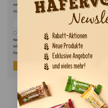
exklusiven 10% Willkommensrabatt
sichern!
Ich stimme dem Erhalt des
Newsletters zu. Weitere
Hinwei
Informationen finden Sie in unserer
Datenschutzerklärung
.
Z
Has
Po
Abonnieren
Am meist