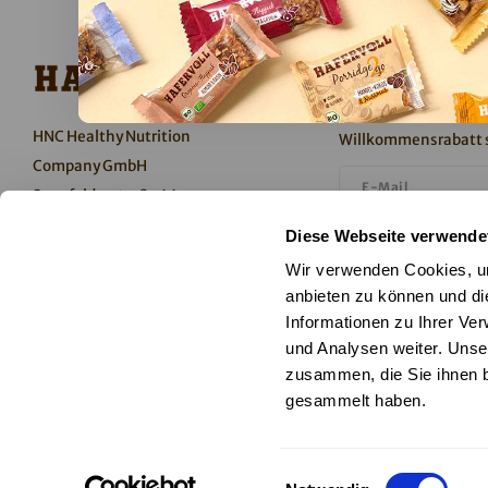
Newsletter
Keine Aktionen und 
HNC Healthy Nutrition
Willkommensrabatt s
Company GmbH
Senefelderstraße 44
51469 Bergisch Gladbach
Ich stimme dem Er
Diese Webseite verwende
Deutschland
Datenschutzerkläru
Wir verwenden Cookies, um
anbieten zu können und di
Abonnieren
Informationen zu Ihrer Ve
und Analysen weiter. Unse
T +49 2202 105-300
zusammen, die Sie ihnen b
Folge uns
info@hafervoll.de
gesammelt haben.
Einwilligungsauswahl