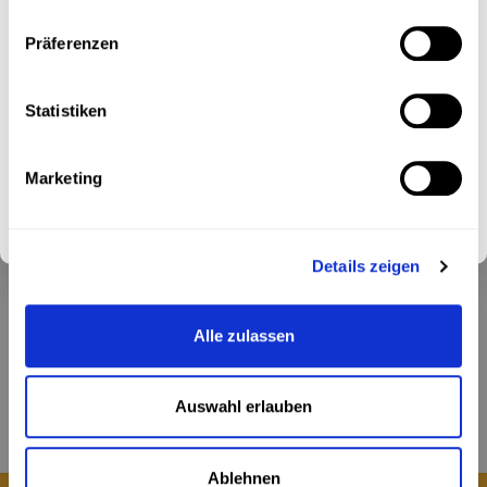
anmelden und exklusiven 10% Willkommensrabatt sichern!
Präferenzen
Ich stimme dem Erhalt des Newsletters zu. Weitere
Informationen findest du in unserer
Datenschutzerklärung
.
Statistiken
Ich stimme dem Erhalt des Newsletters zu. Weitere
Informationen findest du in unserer
Datenschutzerklärung
.
Marketing
Abonnieren
Folge uns
Details zeigen
Kontakt
Alle zulassen
Kundendienst
Auswahl erlauben
Mein Konto
Ablehnen