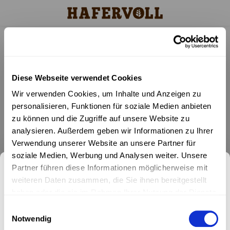
Startseite
Schlagworte
herzhafter riegel
Hauptmenü / shop
Hauptmenü
H
Shop
Filter
Diese Webseite verwendet Cookies
Produkt Kategorien
Minis
Für Gr
Sorte
Wir verwenden Cookies, um Inhalte und Anzeigen zu
personalisieren, Funktionen für soziale Medien anbieten
Für jeden Geschmack
18er O
Vega
Mix &
zu können und die Zugriffe auf unsere Website zu
Keine Produkte gefunden!...
analysieren. Außerdem geben wir Informationen zu Ihrer
Zum Probieren
6er Or
Gluten
Verwendung unserer Website an unsere Partner für
soziale Medien, Werbung und Analysen weiter. Unsere
Bestseller
Porri
Ohne 
Partner führen diese Informationen möglicherweise mit
Melde dich für unseren
weiteren Daten zusammen, die Sie ihnen bereitgestellt
Mixbo
Newsletter
haben oder die sie im Rahmen Ihrer Nutzung der Dienste
Newsletter an.
gesammelt haben.
Einwilligungsauswahl
Keine Aktionen und Produktneuheiten mehr verpassen. Jetzt
Notwendig
Keine Aktionen und Produktneuheiten mehr verpassen. Jetzt
anmelden und exklusiven 10% Willkommensrabatt sichern!