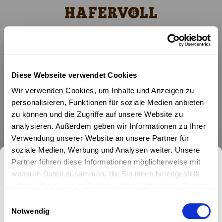
Startseite
Schlagworte
wintersorten
Hauptmenü / shop
Hauptmenü
H
Shop
Filter
Diese Webseite verwendet Cookies
Produkt Kategorien
Minis
Für Gr
Sorte
Wir verwenden Cookies, um Inhalte und Anzeigen zu
personalisieren, Funktionen für soziale Medien anbieten
Für jeden Geschmack
18er O
Vega
Mix &
zu können und die Zugriffe auf unsere Website zu
Keine Produkte gefunden!...
analysieren. Außerdem geben wir Informationen zu Ihrer
Zum Probieren
6er Or
Gluten
Verwendung unserer Website an unsere Partner für
soziale Medien, Werbung und Analysen weiter. Unsere
Bestseller
Porri
Ohne 
Partner führen diese Informationen möglicherweise mit
Melde dich für unseren
weiteren Daten zusammen, die Sie ihnen bereitgestellt
Mixbo
Newsletter
haben oder die sie im Rahmen Ihrer Nutzung der Dienste
Newsletter an.
gesammelt haben.
Einwilligungsauswahl
Keine Aktionen und Produktneuheiten mehr verpassen. Jetzt
Notwendig
Keine Aktionen und Produktneuheiten mehr verpassen. Jetzt
anmelden und exklusiven 10% Willkommensrabatt sichern!