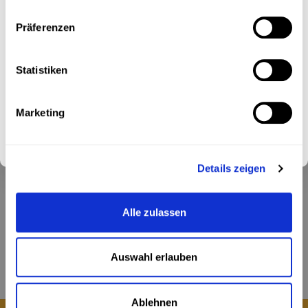
anmelden und exklusiven 10% Willkommensrabatt sichern!
Präferenzen
Ich stimme dem Erhalt des Newsletters zu. Weitere
Informationen findest du in unserer
Datenschutzerklärung
.
Statistiken
Ich stimme dem Erhalt des Newsletters zu. Weitere
Informationen findest du in unserer
Datenschutzerklärung
.
Marketing
Abonnieren
Folge uns
Details zeigen
Kontakt
Alle zulassen
Kundendienst
Auswahl erlauben
Mein Konto
Ablehnen