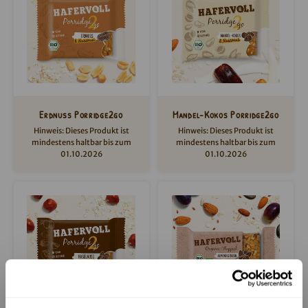
Erdnuss Porridge2go
Mandel-Kokos Porridge2go
Hinweis: Dieses Produkt ist
Hinweis: Dieses Produkt ist
mindestens haltbar bis zum
mindestens haltbar bis zum
01.10.2026
01.10.2026
Knackig, saftig und voll mit
Feines Mandelmus vereint mit
Erdnüssen! Der perfekte
knackigen Mandelstückchen
Hafersnack für unterwegs.
und krossen Kokosnusschips