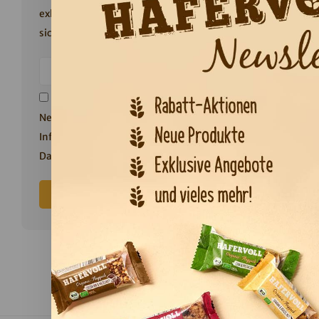
exklusiven 10% Willkommensrabatt
sichern!
Ich stimme dem Erhalt des
Newsletters zu. Weitere
Informationen finden Sie in unserer
Datenschutzerklärung
.
Abonnieren