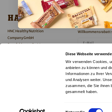
Newsletter
Keine Aktionen und 
HNC Healthy Nutrition
Willkommensrabatt s
Company GmbH
Senefelderstraße 44
51469 Bergisch Gladbach
Ich stimme dem Er
Diese Webseite verwende
Deutschland
Datenschutzerkläru
Wir verwenden Cookies, um
anbieten zu können und di
Abonnieren
Informationen zu Ihrer Ve
und Analysen weiter. Unse
T +49 2202 105-300
zusammen, die Sie ihnen b
Folge uns
info@hafervoll.de
gesammelt haben.
Einwilligungsauswahl