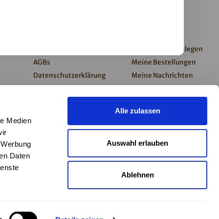
Kundendienst
Mein Konto
0%
Impressum
Kundenkonto anlegen
AGBs
Meine Bestellungen
Datenschutzerklärung
Meine Nachrichten
Barrierefreiheitserklärung
(Tickets)
Zahlung & Versand
Mein Wunschzettel
Alle zulassen
Kontakt
le Medien
Newsletter
ir
Presse
Auswahl erlauben
, Werbung
Widerruf
ren Daten
ienste
Ablehnen