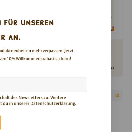
h für unseren
r an.
ge2go
Almond & Raisin - 18er Box
roduktneuheiten mehr verpassen. Jetzt
 mindestens
Great Granola 2 go. Mit Haferflocken,
ven 10% Willkommensrabatt sichern!
.2026
Rosinen, Honig, Mandeln, Leinsamen,
it knackigen
Kürbiskernen & Sonnenblumenöl. Etwas
rossen
ganz schön Großartiges!
halt des Newsletters zu. Weitere
t du in unserer
Datenschutzerklärung
.