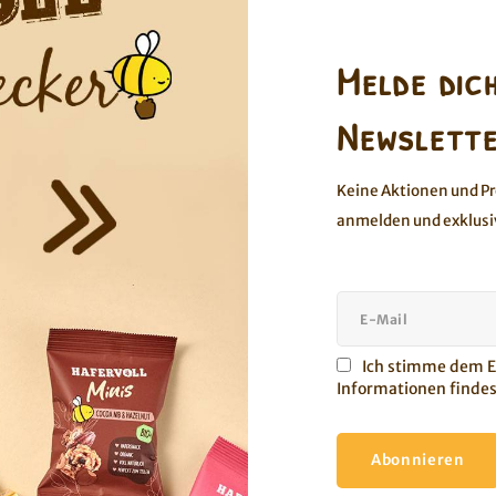
Melde dic
Newslette
eet & Salty Almond - 18er Box
Mandel-Kokos Porrid
Keine Aktionen und P
r salzig? Nimm beides. Mit Honig,
Hinweis: Dieses Produkt ist
anmelden und exklusi
elsaftkonzentrat & Rosinen für
haltbar bis zum 01.10
et“, Meersalz für… was wohl ;)
Feines Mandelmus vereint m
Mandelstückchen und k
Kokosnusschips
en angesehen
Ich stimme dem Er
Informationen findes
Abonnieren