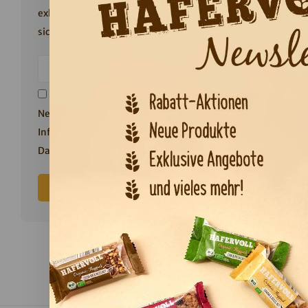
exklusiven 10% Willkommensrabatt
sichern!
Ich stimme dem Erhalt des
Sw
Newsletters zu. Weitere
Süß ode
Informationen finden Sie in unserer
Datt
Datenschutzerklärung
.
„swe
Abonnieren
Am meist