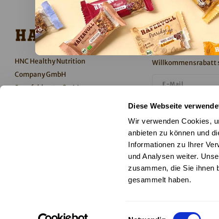
Newsletter
Keine Aktionen und 
HNC Healthy Nutrition
Willkommensrabatt s
Company GmbH
Senefelderstraße 44
51469 Bergisch Gladbach
Ich stimme dem Er
Diese Webseite verwende
Deutschland
Datenschutzerkläru
Wir verwenden Cookies, um
anbieten zu können und di
Abonnieren
Informationen zu Ihrer Ve
und Analysen weiter. Unse
T +49 2202 105-300
zusammen, die Sie ihnen b
Folge uns
info@hafervoll.de
gesammelt haben.
Einwilligungsauswahl