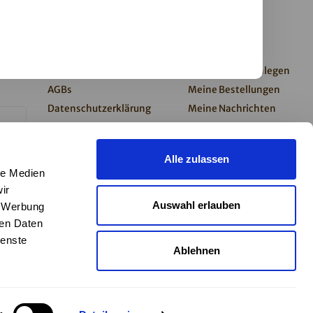
Kundendienst
Mein Konto
0%
Impressum
Kundenkonto anlegen
AGBs
Meine Bestellungen
Datenschutzerklärung
Meine Nachrichten
Barrierefreiheitserklärung
(Tickets)
Zahlung & Versand
Mein Wunschzettel
Alle zulassen
Kontakt
le Medien
Newsletter
ir
Presse
Auswahl erlauben
, Werbung
Widerruf
ren Daten
ienste
Ablehnen